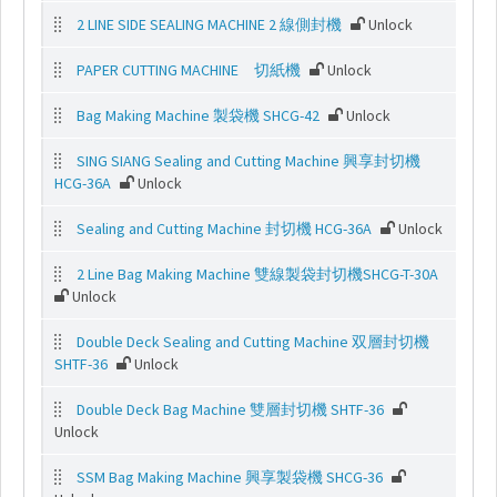
2 LINE SIDE SEALING MACHINE 2 線側封機
Unlock
最
新
PAPER CUTTING MACHINE 切紙機
Unlock
消
息
Bag Making Machine 製袋機 SHCG-42
Unlock
SING SIANG Sealing and Cutting Machine 興享封切機
下
HCG-36A
Unlock
載
專
Sealing and Cutting Machine 封切機 HCG-36A
Unlock
區
2 Line Bag Making Machine 雙線製袋封切機SHCG-T-30A
Unlock
影
片
Double Deck Sealing and Cutting Machine 双層封切機
專
SHTF-36
Unlock
區
Double Deck Bag Machine 雙層封切機 SHTF-36
Unlock
問
與
SSM Bag Making Machine 興享製袋機 SHCG-36
答