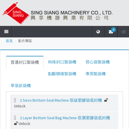
0
首頁
影片專區
首
頁
特殊封口製袋機
背心袋製袋機
普通封口製袋機
公
點斷聯捲製袋機
專用製袋機
司
簡
單張折袋機
介
2 Sevo Bottom Seal Machine 双線塑膠袋底封機
產
Unlock
品
列
2 Layer Bottom Seal Bag Machnie 双層塑膠袋底封機
表
Unlock