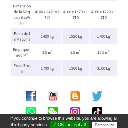
Dimensión
de la Máq
4100 x 1420 x 1
4100 x 1570 x 1
4100 x 1720 x 1
uina (LxWx
710
710
710
H)
Peso de l
1400 kg
1550 kg
1700 kg
a Máquina
Empaquet
3
3
3
8.5 m
9.5 m
10.5 m
3
ado M
Peso Brut
1700 kg
1900 kg
2100 kg
o
If you continue to browse this website, you are allowing all
third-party services
✓ OK, accept all
Personalize