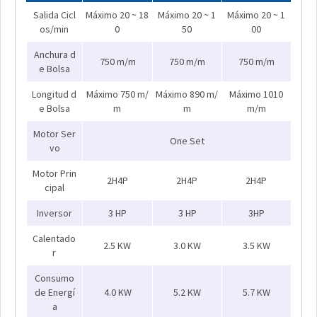
Salida Cicl
Máximo 20 ~ 18
Máximo 20 ~ 1
Máximo 20 ~ 1
os/min
0
50
00
Anchura d
750 m/m
750 m/m
750 m/m
e Bolsa
Longitud d
Máximo 750 m/
Máximo 890 m/
Máximo 1010
e Bolsa
m
m
m/m
Motor Ser
One Set
vo
Motor Prin
2H4P
2H4P
2H4P
cipal
Inversor
3 HP
3 HP
3HP
Calentado
2.5 KW
3.0 KW
3.5 KW
r
Consumo
de Energí
4.0 KW
5.2 KW
5.7 KW
a