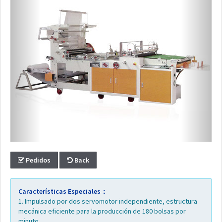
Video
FAQ
Alrededor
del
Mundo
Contacto
Catálogo
Pedidos
Back
Electrónico
Características Especiales：
1. Impulsado por dos servomotor independiente, estructura
mecánica eficiente para la producción de 180 bolsas por
minuto.